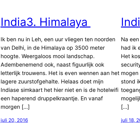
India3. Himalaya
Ind
Ik ben nu in Leh, een uur vliegen ten noorden
Na een 
van Delhi, in de Himalaya op 3500 meter
had ik 
hoogte. Weergaloos mooi landschap.
Het kos
Adembenemend ook, naast figuurlijk ook
securit
letterlijk trouwens. Het is even wennen aan het
mogen l
lagere zuurstofgehalte. Helaas doet mijn
stond i
Indiase simkaart het hier niet en is de hotelwifi
toegan
een haperend druppelkraantje. En vanaf
mogelij
morgen […]
[…]
juli 20, 2016
juli 18, 