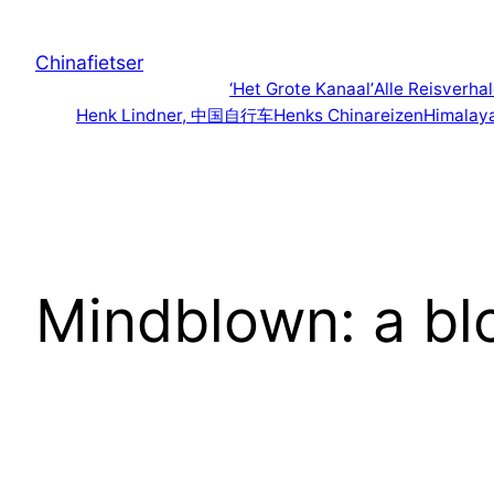
Ga
naar
Chinafietser
de
‘Het Grote Kanaal’
Alle Reisverha
inhoud
Henk Lindner, 中国自行车
Henks Chinareizen
Himalay
Mindblown: a bl