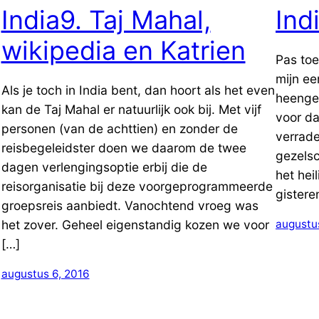
India9. Taj Mahal,
​In
wikipedia en Katrien
Pas toe
mijn ee
Als je toch in India bent, dan hoort als het even
heenge
kan de Taj Mahal er natuurlijk ook bij. Met vijf
voor da
personen (van de achttien) en zonder de
verrade
reisbegeleidster doen we daarom de twee
gezelsc
dagen verlengingsoptie erbij die de
het hei
reisorganisatie bij deze voorgeprogrammeerde
gistere
groepsreis aanbiedt. Vanochtend vroeg was
het zover. Geheel eigenstandig kozen we voor
augustu
[…]
augustus 6, 2016