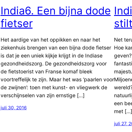
​India6. Een bijna dode
​In
fietser
stil
Het aardige van het oppikken en naar het
Net ter
ziekenhuis brengen van een bijna dode fietser
Hoe ka
is dat je een uniek kijkje krijgt in de Indiase
geven?
gezondheidszorg. De gezondheidszorg voor
fantas
de fietstoerist van Franse komaf bleek
majestu
voortreffelijk te zijn. Maar het was ‘paarlen voor
Miljoen
de zwijnen’: toen met kunst- en vliegwerk de
wereld?
verschijnselen van zijn ernstige […]
natuurl
een bee
juli 30, 2016
met […
juli 27, 