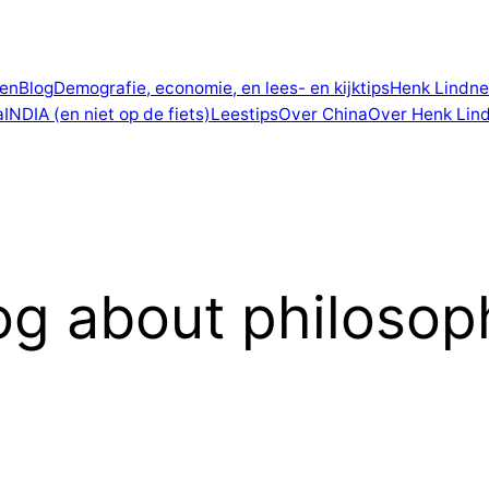
len
Blog
Demografie, economie, en lees- en kijktips
Henk Lindne
a
INDIA (en niet op de fiets)
Leestips
Over China
Over Henk Lin
og about philosop