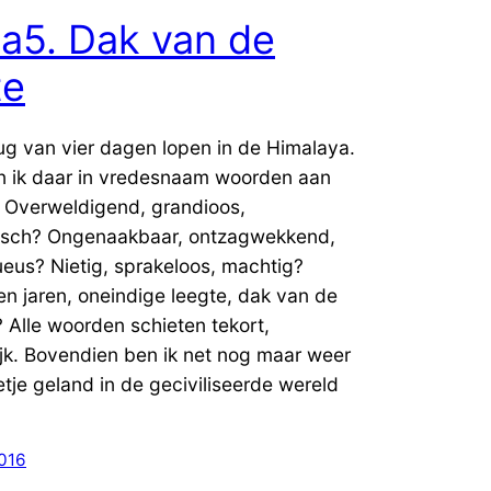
dia5. Dak van de
te
ug van vier dagen lopen in de Himalaya.
n ik daar in vredesnaam woorden aan
 Overweldigend, grandioos,
tisch? Ongenaakbaar, ontzagwekkend,
eus? Nietig, sprakeloos, machtig?
en jaren, oneindige leegte, dak van de
 Alle woorden schieten tekort,
ijk. Bovendien ben ik net nog maar weer
tje geland in de geciviliseerde wereld
]
2016