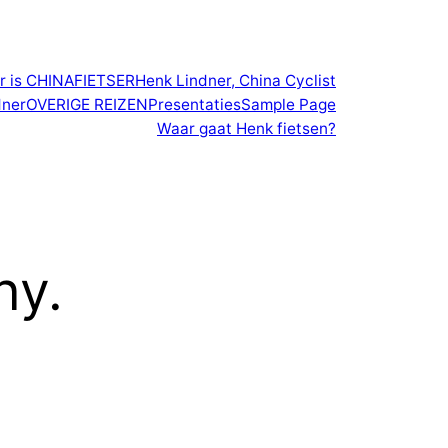
r is CHINAFIETSER
Henk Lindner, China Cyclist
dner
OVERIGE REIZEN
Presentaties
Sample Page
Waar gaat Henk fietsen?
hy.