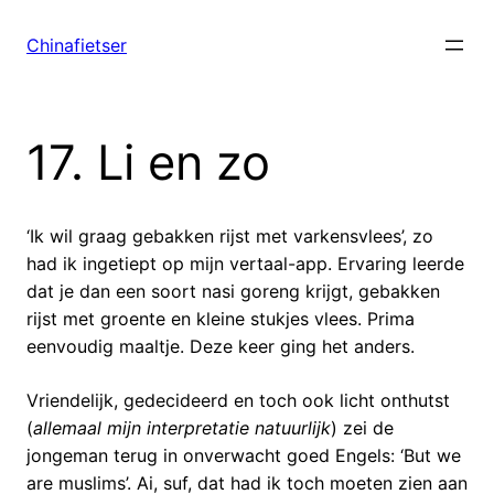
Ga
naar
Chinafietser
de
inhoud
17. Li en zo
‘Ik wil graag gebakken rijst met varkensvlees’, zo
had ik ingetiept op mijn vertaal-app. Ervaring leerde
dat je dan een soort nasi goreng krijgt, gebakken
rijst met groente en kleine stukjes vlees. Prima
eenvoudig maaltje. Deze keer ging het anders.
Vriendelijk, gedecideerd en toch ook licht onthutst
(
allemaal mijn interpretatie natuurlijk
) zei de
jongeman terug in onverwacht goed Engels: ‘But we
are muslims’. Ai, suf, dat had ik toch moeten zien aan